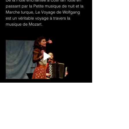
De la Flûte enchantée à Cosi fan Tutte en 
passant par la Petite musique de nuit et la 
Marche turque, Le Voyage de Wolfgang  
est un véritable voyage à travers la 
musique de Mozart.
Télécharger le dossier artistique
Pour plus d'informations 
→ 
Le Voyage de 
Wolfgang