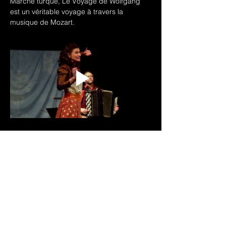
Marche turque, Le Voyage de Wolfgang  
est un véritable voyage à travers la 
musique de Mozart.
Télécharger le dossier artistique
Pour plus d'informations 
→ 
Le Voyage de 
Wolfgang