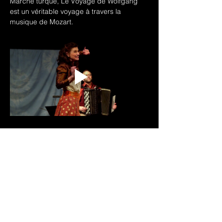
Marche turque, Le Voyage de Wolfgang  
est un véritable voyage à travers la 
musique de Mozart.
Télécharger le dossier artistique
Pour plus d'informations 
→ 
Le Voyage de 
Wolfgang