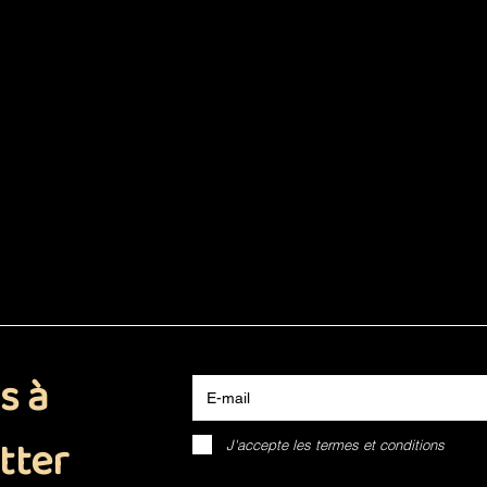
E-mail
s à
tter
J'accepte les termes et conditions