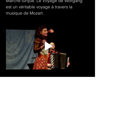
Marche turque, Le Voyage de Wolfgang  
est un véritable voyage à travers la 
musique de Mozart.
Télécharger le dossier artistique
Pour plus d'informations 
→ 
Le Voyage de 
Wolfgang