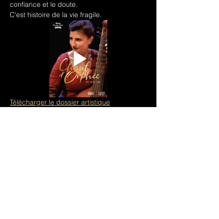
confiance et le doute.
C'est histoire de la vie fragile.
Télécharger le dossier artistique
Pour plus d'informations 
→ 
Le chant 
d'Orphée