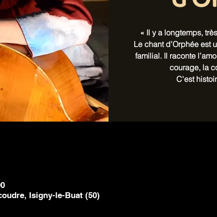
d'O
« Il y a longtemps, tr
Le chant d’Orphée est u
familial. Il raconte l’amo
courage, la co
C'est histoir
00
coudre, Isigny-le-Buat (50)