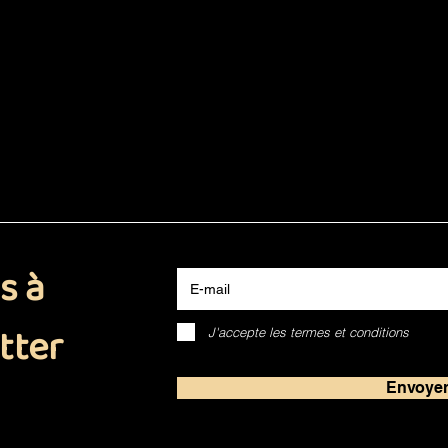
E-mail
s à
tter
J'accepte les termes et conditions
Envoye