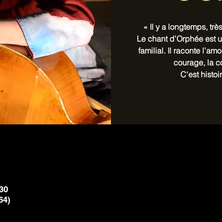
« Il y a longtemps, tr
Le chant d’Orphée est u
familial. Il raconte l’amo
courage, la co
C'est histoir
:30
64)