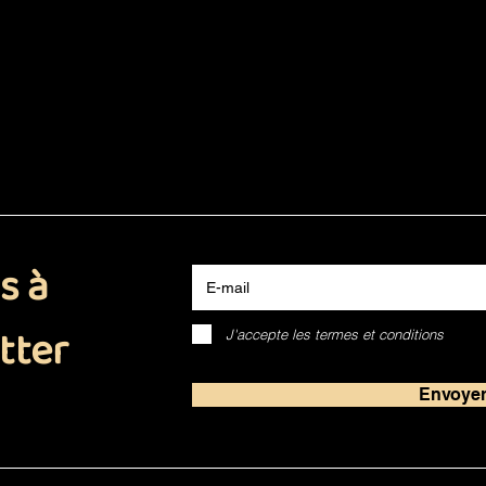
E-mail
s à
tter
J'accepte les termes et conditions
Envoye