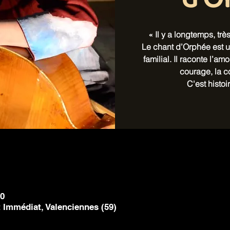
d'O
« Il y a longtemps, tr
Le chant d’Orphée est u
familial. Il raconte l’amo
courage, la co
C'est histoir
30
Immédiat, Valenciennes (59)