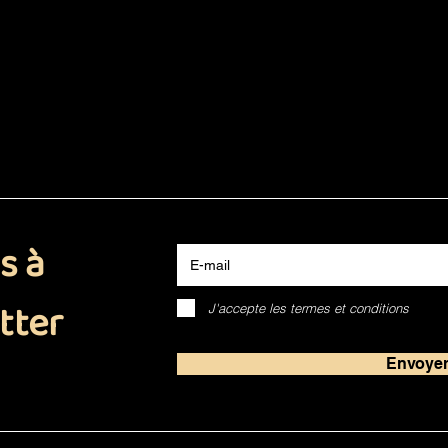
E-mail
s à
tter
J'accepte les termes et conditions
Envoye