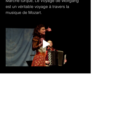
Marche turque, Le Voyage de Wolfgang  
est un véritable voyage à travers la 
musique de Mozart.
Télécharger le dossier artistique
Pour plus d'informations 
→ 
Le Voyage de 
Wolfgang