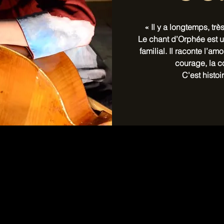
« Il y a longtemps, tr
Le chant d’Orphée est u
familial. Il raconte l’amo
courage, la co
C'est histoir