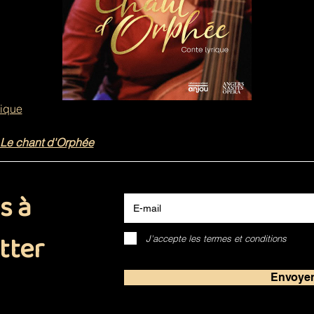
tique
Le chant d'Orphée
E-mail
s à
tter
J'accepte les termes et conditions
Envoye